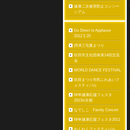
健康二次被害防止コンソー
シアム
Go Direct to Applause
2012.5.20
摂津三宅夏まつり
吹田市文化団体第14回交流
会
WORLD DANCE FESTIVAL
吹田まつり市民ふれあいフ
ェスティバル
NHK健康応援フェスタ
2013in京都
なでしこ Family Concert
NHK健康応援フェスタ2011
わくわくフェスティバル