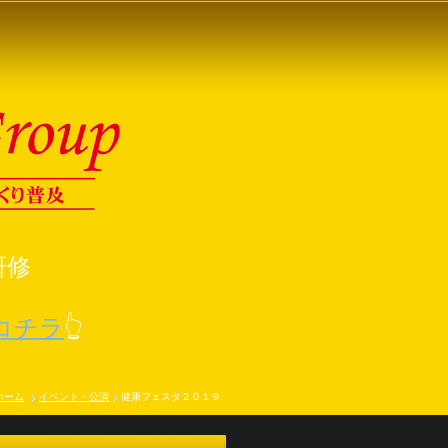
研修
コチラ
👆
ホーム
イベント・公演
健康フェスタ２０１９