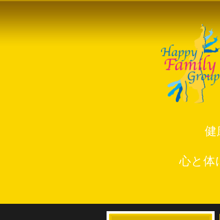
健
心と体